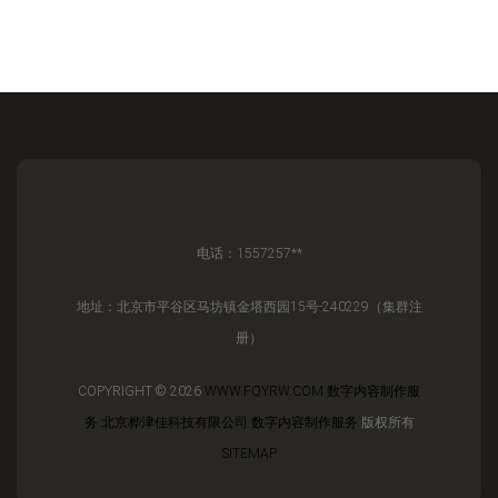
电话：1557257**
地址：北京市平谷区马坊镇金塔西园15号-240229（集群注
册）
COPYRIGHT © 2026
WWW.FQYRW.COM
数字内容制作服
务
北京桦津佳科技有限公司
数字内容制作服务
版权所有
SITEMAP