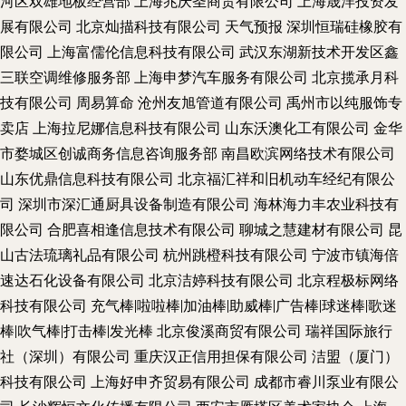
河区双雄地板经营部
上海兆庆圣商贸有限公司
上海晟洋投资发
展有限公司
北京灿描科技有限公司
天气预报
深圳恒瑞硅橡胶有
限公司
上海富儒伦信息科技有限公司
武汉东湖新技术开发区鑫
三联空调维修服务部
上海申梦汽车服务有限公司
北京揽承月科
技有限公司
周易算命
沧州友旭管道有限公司
禹州市以纯服饰专
卖店
上海拉尼娜信息科技有限公司
山东沃澳化工有限公司
金华
市婺城区创诚商务信息咨询服务部
南昌欧滨网络技术有限公司
山东优鼎信息科技有限公司
北京福汇祥和旧机动车经纪有限公
司
深圳市深汇通厨具设备制造有限公司
海林海力丰农业科技有
限公司
合肥喜相逢信息技术有限公司
聊城之慧建材有限公司
昆
山古法琉璃礼品有限公司
杭州跳橙科技有限公司
宁波市镇海倍
速达石化设备有限公司
北京洁婷科技有限公司
北京程极标网络
科技有限公司
充气棒|啦啦棒|加油棒|助威棒|广告棒|球迷棒|歌迷
棒|吹气棒|打击棒|发光棒
北京俊溪商贸有限公司
瑞祥国际旅行
社（深圳）有限公司
重庆汉正信用担保有限公司
洁盟（厦门）
科技有限公司
上海好申齐贸易有限公司
成都市睿川泵业有限公