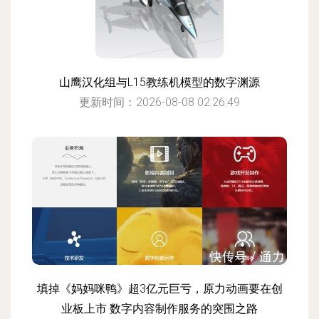
山鹰汉化组与L15教练机模型的数字渊源
更新时间：2026-08-08 02:26:49
填掉《妈妈咪鸭》超3亿元巨亏，原力动画要在创
业板上市 数字内容制作服务的突围之路