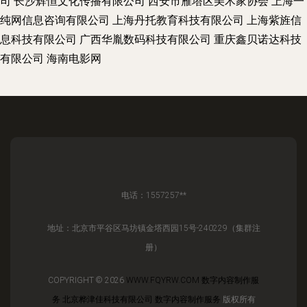
司
长沙辉恒文化传播有限公司
西安市雁塔区美术家协会
上海一
纯网信息咨询有限公司
上海丹托教育科技有限公司
上海紫旌信
息科技有限公司
广西华胤数码科技有限公司
重庆鑫贝诺达科技
有限公司
海南电影网
电话：1557257**
地址：北京市平谷区马坊镇金塔西园15号-240229（集群注
册）
COPYRIGHT © 2026
WWW.FQYRW.COM
数字内容制作服
务
北京桦津佳科技有限公司
数字内容制作服务
版权所有