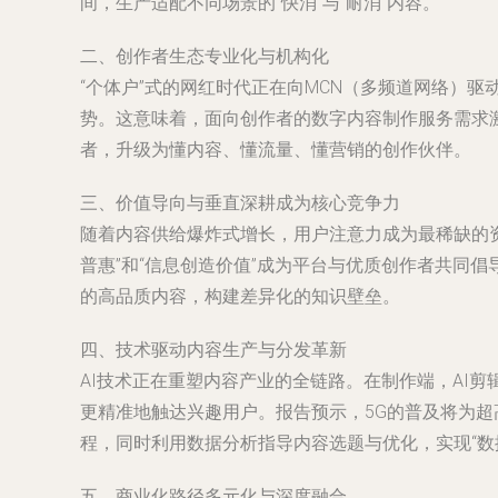
间，生产适配不同场景的“快消”与“耐消”内容。
二、创作者生态专业化与机构化
“个体户”式的网红时代正在向MCN（多频道网络）
势。这意味着，面向创作者的
数字内容制作服务
需求
者，升级为懂内容、懂流量、懂营销的创作伙伴。
三、价值导向与垂直深耕成为核心竞争力
随着内容供给爆炸式增长，用户注意力成为最稀缺的
普惠”和“信息创造价值”成为平台与优质创作者共同
的高品质内容，构建差异化的知识壁垒。
四、技术驱动内容生产与分发革新
AI技术正在重塑内容产业的全链路。在制作端，AI
更精准地触达兴趣用户。报告预示，5G的普及将为超
程，同时利用数据分析指导内容选题与优化，实现“数
五、商业化路径多元化与深度融合