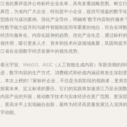
浙江省此番评选并公布标杆企业名单，具有多重战略意图。树立
业典范，为省内广大企业，特别是中小企业，提供可借鉴的数字
转型路径与成功案例。强化产业导向，明确将“数字内容制作服务”
软性数字能力提升到与硬件智能制造同等重要的地位，符合全球
字经济向服务化、内容化延伸的趋势。优化产业生态，通过标杆
引领作用，吸引更多人才、资本和技术向该领域集聚，巩固和提
浙江省在全国数字经济发展中的领先优势。
着元宇宙、Web3.0、AIGC（人工智能生成内容）等新浪潮的持
推进，数字内容的生产方式、消费模式和价值内涵还将发生深刻
革。本次上榜的17家标杆企业，不仅是当前阶段的领跑者，更肩
着探索未来、定义标准的重任。它们的实践将加速浙江乃至全国
字内容产业的升级，推动数字技术与实体经济在更广范围、更深
次、更高水平上实现融合创新，最终为经济高质量发展注入澎湃
数字动能。