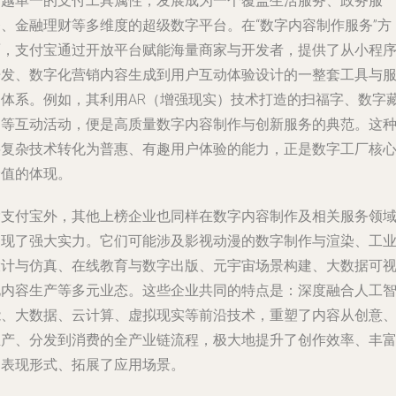
超越单一的支付工具属性，发展成为一个覆盖生活服务、政务服
务、金融理财等多维度的超级数字平台。在“数字内容制作服务”方
面，支付宝通过开放平台赋能海量商家与开发者，提供了从小程
开发、数字化营销内容生成到用户互动体验设计的一整套工具与
务体系。例如，其利用AR（增强现实）技术打造的扫福字、数字
品等互动活动，便是高质量数字内容制作与创新服务的典范。这
将复杂技术转化为普惠、有趣用户体验的能力，正是数字工厂核
价值的体现。
除支付宝外，其他上榜企业也同样在数字内容制作及相关服务领
展现了强大实力。它们可能涉及影视动漫的数字制作与渲染、工
设计与仿真、在线教育与数字出版、元宇宙场景构建、大数据可
化内容生产等多元业态。这些企业共同的特点是：深度融合人工
能、大数据、云计算、虚拟现实等前沿技术，重塑了内容从创意
生产、分发到消费的全产业链流程，极大地提升了创作效率、丰
了表现形式、拓展了应用场景。