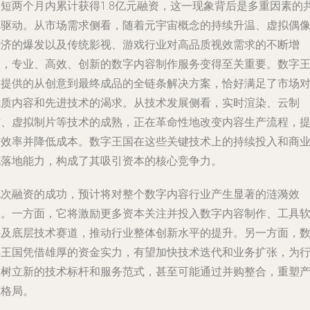
短短两个月内累计获得1.8亿元融资，这一现象背后是多重因素的
同驱动。从市场需求侧看，随着元宇宙概念的持续升温、虚拟偶
经济的爆发以及传统影视、游戏行业对高品质视效需求的不断增
长，专业、高效、创新的数字内容制作服务变得至关重要。数字
国提供的从创意到最终成品的全链条解决方案，恰好满足了市场
优质内容和先进技术的渴求。从技术发展侧看，实时渲染、云制
作、虚拟制片等技术的成熟，正在革命性地改变内容生产流程，
升效率并降低成本。数字王国在这些关键技术上的持续投入和商
化落地能力，构成了其吸引资本的核心竞争力。
此次融资的成功，预计将对整个数字内容行业产生显著的涟漪效
应。一方面，它将激励更多资本关注并投入数字内容制作、工具
件及底层技术赛道，推动行业整体创新水平的提升。另一方面，
字王国凭借雄厚的资金实力，有望加快技术迭代和业务扩张，为
业树立新的技术标杆和服务范式，甚至可能通过并购整合，重塑
业格局。