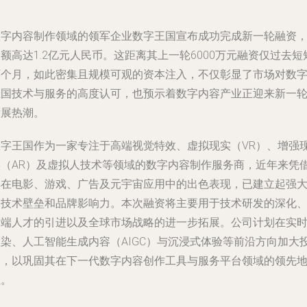
数字内容制作领域的领军企业数字王国宣布成功完成新一轮融资
额高达1.2亿元人民币。这距离其上一轮6000万元融资仅过去短
两个月，如此密集且规模可观的资本注入，不仅彰显了市场对数
王国技术与服务的高度认可，也预示着数字内容产业正迎来新一
发展热潮。
数字王国作为一家专注于高端视觉特效、虚拟现实（VR）、增强
实（AR）及虚拟人技术等领域的数字内容制作服务商，近年来凭
其在电影、游戏、广告及元宇宙应用中的出色表现，已建立起强
的技术壁垒和品牌影响力。本次融资将主要用于技术研发的深化
高端人才的引进以及全球市场战略的进一步拓展。公司计划在实
渲染、人工智能生成内容（AIGC）与沉浸式体验等前沿方向加大
入，以巩固其在下一代数字内容创作工具与服务平台领域的领先
位。