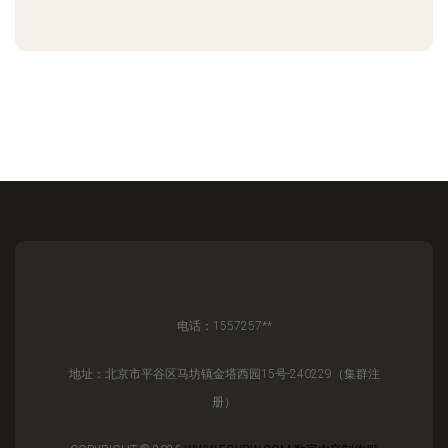
电话：1557257**
地址：北京市平谷区马坊镇金塔西园15号-240229（集群注
册）